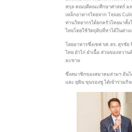
สกุล คณบดีคณะศึกษาศาสตร์ มหา
เหล็กอาหารไทยจาก Texas Culin
ท่านวิทยากรได้ยกครัวไทยมาตั้
ไทยโดยใช้วัตถุดิบที่หาได้ในต่
โดยอาหารซึ่งเชฟ รศ. ดร. สุรชัย จ
ไทย ยำไก่ ยำเนื้อ ส่วนของหวานคื
มะขาม
ซึ่งสมาชิกของสมาคมล่ามฯ อันได้แก
และ ยุพิน ขุนรองชู ได้เข้าร่วมกิ