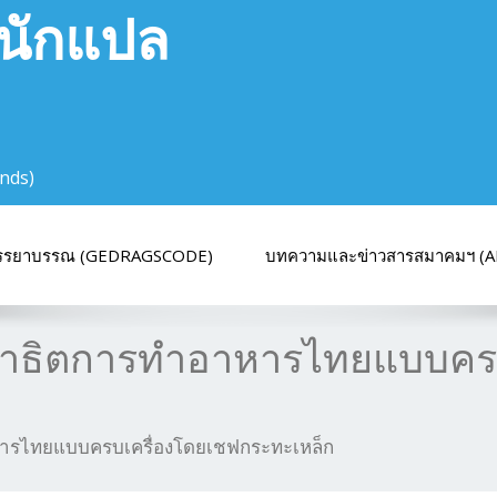
นักแปล
nds)
รรยาบรรณ (GEDRAGSCODE)
บทความและข่าวสารสมาคมฯ (A
าธิตการทำอาหารไทยแบบครบ
รไทยแบบครบเครื่องโดยเชฟกระทะเหล็ก