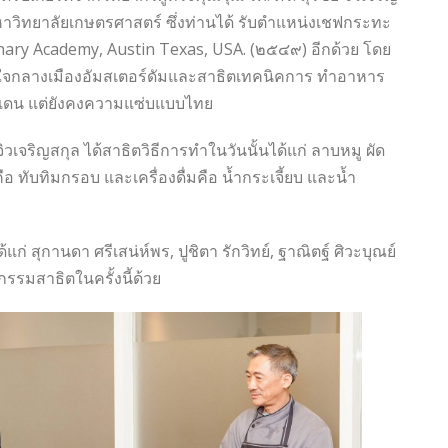
วิทยาลัยเกษตรศาสตร์ ซึ่งท่า
นได้ รับตำแหน่งเชฟกระทะ
ary Academy, Austin Texas, USA. (๒๕๔๙) อีกด้วย โดย
งใจกลางเมืองอัมสเตอร์ดัมและสาธิตเทคนิคการ ทำอาหาร
างแดน แต่ยังคงความแซ่บแบบไทย
ิวเจริญสกุล ได้สาธิตวิธีการทำในวันนั้นได้แก่ ลาบหมู ผัด
อ ทับทิมกรอบ และเครื่องดื่มคือ น้ำกระเจี้ยบ และน้ำ
่ สุกานดา ศรีเสน่ห์พร, ปูชิตา รักวิทย์, ฐาณิตฐ์ ศิวะบุณย์
จกรรมสาธิตในครั้งนี้ด้วย