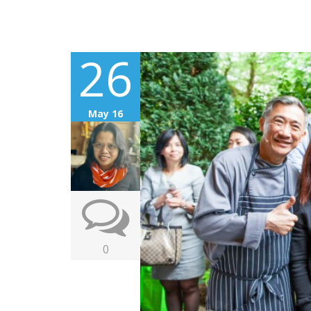
26
May 16
0