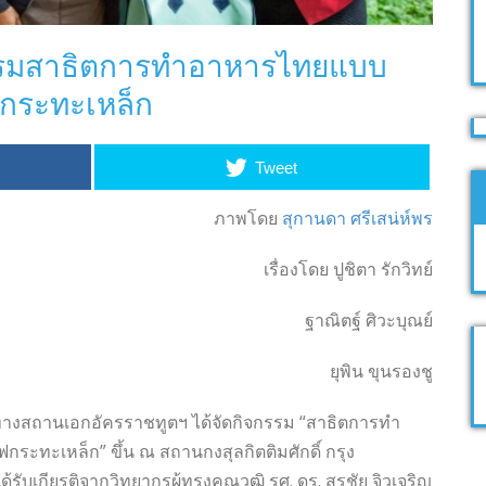
รมสาธิตการทำอาหารไทยแบบ
กระทะเหล็ก
Tweet
ภาพโดย
สุกานดา ศรีเสน่ห์พร
เรื่องโดย ปูชิตา รักวิทย์
ฐาณิตฐ์ ศิวะบุณย์
ยุพิน ขุนรองชู
ทางสถานเอกอัครราชทูตฯ ได้จัดกิจกรรม “สาธิตการทำ
ะทะเหล็ก” ขึ้น ณ สถานกงสุลกิตติมศักดิ์ กรุง
ด้รับเกียรติจากวิทยากรผู้ทรงคุณวุฒิ รศ. ดร. สุรชัย จิวเจริญ